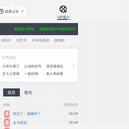
观看记录
VIP看片
免费看片网址
你懂的电影VIP超清APP
动画片
综艺片
日本电视剧
微电影
人气综艺
黄金剧场
斗笑社第三
心动的信号
演员请就位
玫瑰的故事
大奉打更人
爱·回家之
季
第八季
第三季
心速递
五十公里桃
一饭封神
喜人奇妙夜
棋士
授她以柄
利剑·玫瑰
花坞4
2
最新
最热
名称
更新时间
错过了，遗憾吗？
08-08
走马观花
08-08