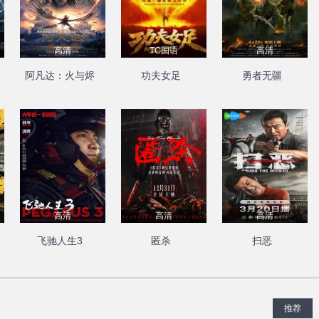
高清
TC国语
高清
阿凡达：火与烬
功夫女足
勇者无疆
高清
高清
高清
飞驰人生3
匿杀
扫恶
推荐