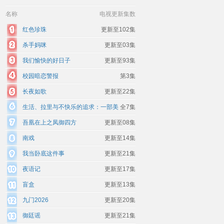
名称
电视更新集数
红色珍珠
更新至102集
杀手妈咪
更新至03集
我们愉快的好日子
更新至93集
校园暗恋警报
第3集
长夜如歌
更新至22集
生活、拉里与不快乐的追求：一部美
全7集
国史
吾凰在上之凤御四方
更新至08集
南戏
更新至14集
我当卧底这件事
更新至21集
夜语记
更新至17集
盲盒
更新至13集
九门2026
更新至20集
御廷谣
更新至21集