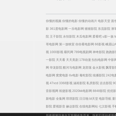
你懂的视频
你懂的电影
你懂的动画片
电影天堂
面
影
361度电影网
一乐电影网
猪猪影院
东流影院
潦
院
王子影院
永恒影院
木瓜电影网
爱看吧
u影一族
哥电影网
第一放映室
你你看电影网
66影视
峨眉山
视
1000影视
碟民网
789电视剧网
神奇影院
跑跑影
一影院
天天看
天天美剧
178动漫
扣扣电影网
中影
网
华龙影院
酷河马电影网
龙部落
金火影视
飘零影
电影网
窝窝电影
6v电影
毒蛇影院
续播影院
242
视
47vcd
3368影视
涵裕影院
私房影院
吉吉影院
9
音影视网
裕捷影视
2020kk电影网
8848影院
优优
新电影
全集网
琪琪影院
日日啪
bt天堂
电影导航
童
影院
爱视影音
赫达影院
在线电影网站
七汉影视
手
所有视频均来自互联网收集而来，版权归原创者所