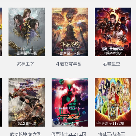
更新至680集
更新至207集
第235集
武神主宰
斗破苍穹年番
吞噬星空
第12集完结
更新至46集
更新至1172集
武动乾坤 第六季
假面骑士ZEZTZ国
海贼王/航海王