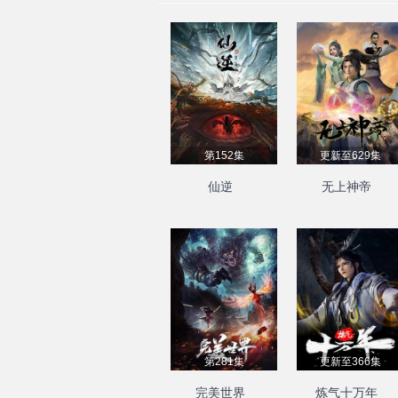
第152集
更新至629集
仙逆
无上神帝
第281集
更新至366集
完美世界
炼气十万年