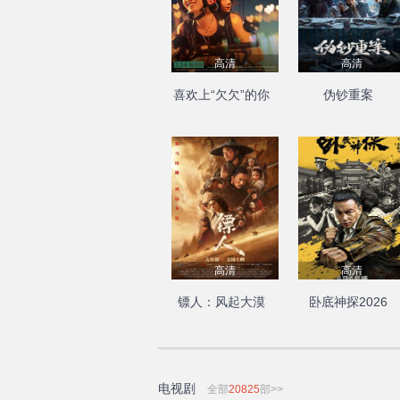
高清
高清
喜欢上“欠欠”的你
伪钞重案
高清
高清
镖人：风起大漠
卧底神探2026
电视剧
全部
20825
部>>