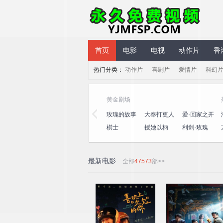
永久免费视频
首页
电影
电视
动作片
香
热门分类：
动作片
喜剧片
爱情片
科幻
气综艺
黄金剧场
笑社第三
心动的信号
演员请就位
玫瑰的故事
大奉打更人
爱·回家之开
第八季
第三季
心速递
十公里桃
一饭封神
喜人奇妙夜
棋士
授她以柄
利剑·玫瑰
坞4
2
最新电影
全部
47573
部>>