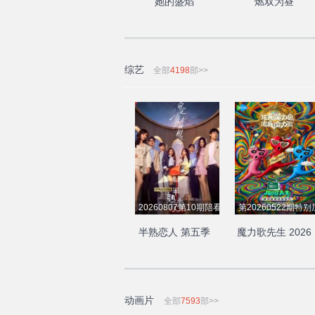
她的盛焰
燃双为昼
综艺
全部
4198
部>>
20260807第10期陪看
第20260522期特
半熟恋人 第五季
魔力歌先生 2026
动画片
全部
7593
部>>