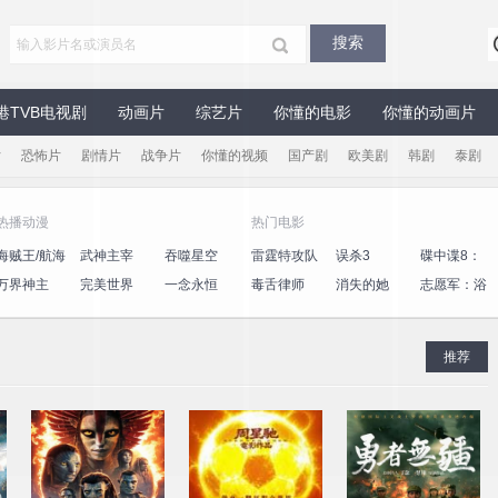
港TVB电视剧
动画片
综艺片
你懂的电影
你懂的动画片
片
恐怖片
剧情片
战争片
你懂的视频
国产剧
欧美剧
韩剧
泰剧
热播动漫
热门电影
海贼王/航海
武神主宰
吞噬星空
雷霆特攻队
误杀3
碟中谍8：
王
最终清算
万界神主
完美世界
一念永恒
毒舌律师
消失的她
志愿军：浴
血和平
推荐