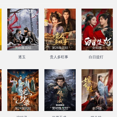
第40集完结
第26集完结
全40集
逐玉
贵人多旺事
白日提灯
第24集完结
第40集完结
全24集