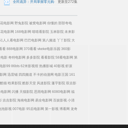
全民诡异：开局掌握零元购·
更新至272集
动态漫画
花电影网
野兔影院
被窝电影网
你懂的
部部夸电
麻花电影网
168电影网
嘻嘻看影院
玉林影院
未来影
51人人看电影网
巴巴电影网
第八频道
丫丫影院
大
0看看
888电影网
370看看
vkeke电影乐园
360影
夫电影
奇特电影网
多多影院
看看影院
58看电影网
第
电影99
86bts
62米影视馆
热播影城
40影视
虾滚
影网
迅雷铺
四四频道
不卡的动漫网
电影王国
161
酷猫
晗果影院
酷影天堂
风迷影院
蓬宇影院
双吉影
乐电影网
闪播
天猫影院
思雨电影网
6080电影网
福
影
吉吉影院
海南电影网
易全电影网
百娱影视
小清
泡泡影视
007电影
95后电影网
第一影视
博看网
龙奇