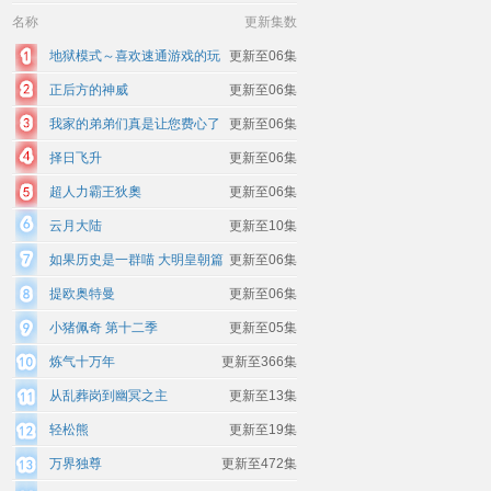
名称
更新集数
地狱模式～喜欢速通游戏的玩
更新至06集
家在废设定异世界无双～第二季
正后方的神威
更新至06集
我家的弟弟们真是让您费心了
更新至06集
择日飞升
更新至06集
超人力霸王狄奧
更新至06集
云月大陆
更新至10集
如果历史是一群喵 大明皇朝篇
更新至06集
提欧奥特曼
更新至06集
小猪佩奇 第十二季
更新至05集
炼气十万年
更新至366集
从乱葬岗到幽冥之主
更新至13集
轻松熊
更新至19集
万界独尊
更新至472集