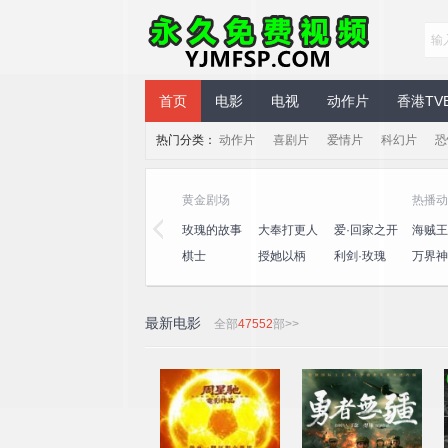
永久免费视频
首页
电影
电视
动作片
香港TV
热门分类：
动作片
喜剧片
爱情片
科幻片
恐
黄金剧场
热播动
三
心动的信号
演员请就位
玫瑰的故事
大奉打更人
爱·回家之开
海贼王
第八季
第三季
心速递
王
桃
一饭封神
喜人奇妙夜
棋士
授她以柄
利剑·玫瑰
万界神
2
最新电影
全部
47552
部>>