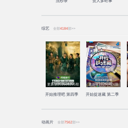
浣纱录
贵人多旺事
综艺
全部
4184
部>>
更新至202608205期
更新至20260424期
开始推理吧 第四季
开始捉迷藏 第二季
动画片
全部
7562
部>>