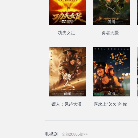
TC国语
高清
功夫女足
勇者无疆
高清
高清
镖人：风起大漠
喜欢上“欠欠”的你
电视剧
全部
20805
部>>