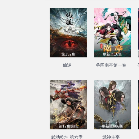
第152集
更新至16集
仙逆
谷围南亭第一卷
第12集完结
更新至680集
武动乾坤 第六季
武神主宰