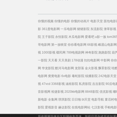
你懂的视频
你懂的电影
你懂的动画片
电影天堂
面包电影
影
361度电影网
一乐电影网
猪猪影院
东流影院
潦草影视
院
王子影院
永恒影院
木瓜电影网
爱看吧
u影一族
tom36
哥电影网
第一放映室
你你看电影网
66影视
峨眉山电影网
视
1000影视
碟民网
789电视剧网
神奇影院
跑跑影院
葫
一影院
天天看
天天美剧
178动漫
扣扣电影网
中影网
你你
网
华龙影院
酷河马电影网
龙部落
金火影视
飘零影院
哇
电影网
窝窝电影
6v电影
毒蛇影院
续播影院
242电影天堂
视
47vcd
3368影视
涵裕影院
私房影院
吉吉影院
90后电
音影视网
裕捷影视
2020kk电影网
8848影院
优优影视
嘟
新电影
全集网
琪琪影院
日日啪
bt天堂
电影导航
童话村
影院
爱视影音
赫达影院
在线电影网站
七汉影视
手帕电影
所有视频均来自互联网收集而来，版权归原创者所有如果