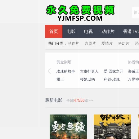
永久免费视频
首页
电影
电视
动作片
香港TV
热门分类：
动作片
喜剧片
爱情片
科幻片
恐
黄金剧场
热播动
三
心动的信号
演员请就位
玫瑰的故事
大奉打更人
爱·回家之开
海贼王
第八季
第三季
心速递
王
桃
一饭封神
喜人奇妙夜
棋士
授她以柄
利剑·玫瑰
万界神
2
最新电影
全部
47556
部>>