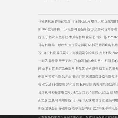
你懂的视频
你懂的电影
你懂的动画片
电影天堂
面包电影
影
361度电影网
一乐电影网
猪猪影院
东流影院
潦草影视
院
王子影院
永恒影院
木瓜电影网
爱看吧
u影一族
tom36
哥电影网
第一放映室
你你看电影网
66影视
峨眉山电影网
视
1000影视
碟民网
789电视剧网
神奇影院
跑跑影院
葫
一影院
天天看
天天美剧
178动漫
扣扣电影网
中影网
你你
网
华龙影院
酷河马电影网
龙部落
金火影视
飘零影院
哇
电影网
窝窝电影
6v电影
毒蛇影院
续播影院
242电影天堂
视
47vcd
3368影视
涵裕影院
私房影院
吉吉影院
90后电
音影视网
裕捷影视
2020kk电影网
8848影院
优优影视
嘟
新电影
全集网
琪琪影院
日日啪
bt天堂
电影导航
童话村
影院
爱视影音
赫达影院
在线电影网站
七汉影视
手帕电影
所有视频均来自互联网收集而来，版权归原创者所有如果