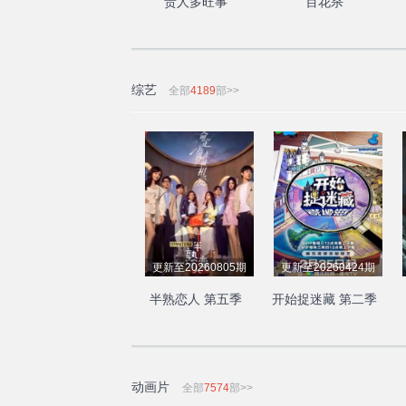
贵人多旺事
百花杀
综艺
全部
4189
部>>
更新至20260805期
更新至20260424期
半熟恋人 第五季
开始捉迷藏 第二季
动画片
全部
7574
部>>