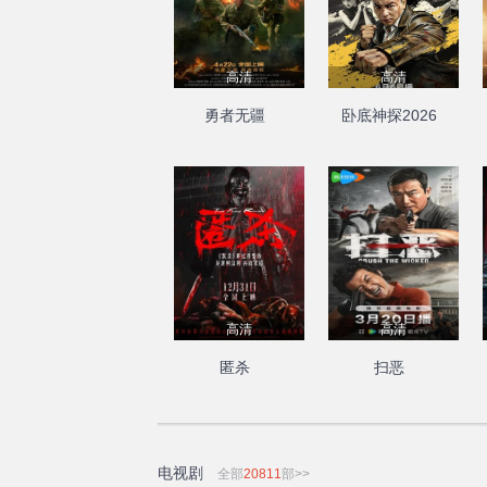
高清
高清
勇者无疆
卧底神探2026
高清
高清
匿杀
扫恶
电视剧
全部
20811
部>>