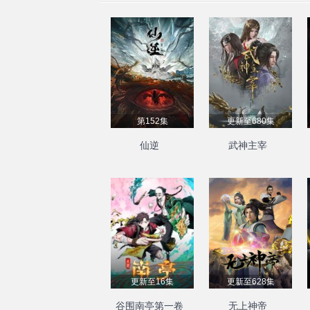
第152集
更新至680集
仙逆
武神主宰
更新至16集
更新至628集
谷围南亭第一卷
无上神帝